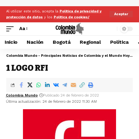
Al utilizar este sitio, acepta la
Politica de privacidad y
Aceptar
protección de datos
y los
Politica de cookies/
Aa
Inicio
Nación
Bogotá
Regional
Política
Colombia Mundo - Principales Noticias de Colombia y el Mundo Hoy
>
1 
1 LOGO RFI
Colombia Mundo
Publicado 24 de febrero de 2022
Última actualización: 24 de febrero de 2022 11:30 AM