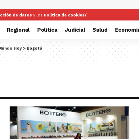
ección de datos
y los
Politica de cookies/
Regional
Política
Judicial
Salud
Economí
 Mundo Hoy
>
Bogotá