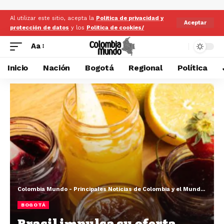
Al utilizar este sitio, acepta la
Politica de privacidad y
Aceptar
protección de datos
y los
Politica de cookies/
Aa
Inicio
Nación
Bogotá
Regional
Política
Colombia Mundo - Principales Noticias de Colombia y el Mundo Hoy
>
BOGOTÁ