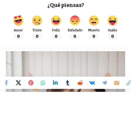
¿Qué piensas?
Amor
Triste
Feliz
Enfadado
Muerto
Guiño
0
0
0
0
0
0
Colombia Mundo - Principales Noticias de Colombia y el Mundo Hoy
>
VARIEDADES