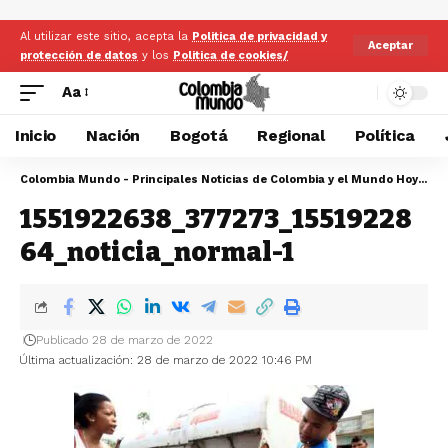
Al utilizar este sitio, acepta la
Politica de privacidad y
Aceptar
protección de datos
y los
Politica de cookies/
Aa
Inicio
Nación
Bogotá
Regional
Política
Colombia Mundo - Principales Noticias de Colombia y el Mundo Hoy
>
15
1551922638_377273_15519228
64_noticia_normal-1
Publicado 28 de marzo de 2022
Última actualización: 28 de marzo de 2022 10:46 PM