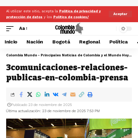
Al utilizar este sitio, acepta la
Politica de privacidad y
Aceptar
protección de datos
y los
Politica de cookies/
Aa
Inicio
Nación
Bogotá
Regional
Política
Colombia Mundo - Principales Noticias de Colombia y el Mundo Hoy
>
3c
3comunicaciones-relaciones-
publicas-en-colombia-prensa
Publicado 23 de noviembre de 2025
Última actualización: 23 de noviembre de 2025 7:53 PM