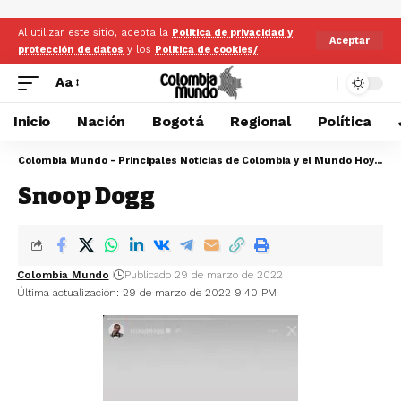
Al utilizar este sitio, acepta la
Politica de privacidad y
Aceptar
protección de datos
y los
Politica de cookies/
Aa
Inicio
Nación
Bogotá
Regional
Política
Colombia Mundo - Principales Noticias de Colombia y el Mundo Hoy
>
Sn
Snoop Dogg
Colombia Mundo
Publicado 29 de marzo de 2022
Última actualización: 29 de marzo de 2022 9:40 PM