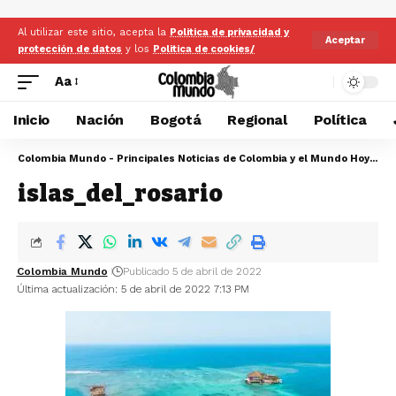
Al utilizar este sitio, acepta la
Politica de privacidad y
Aceptar
protección de datos
y los
Politica de cookies/
Aa
Inicio
Nación
Bogotá
Regional
Política
Colombia Mundo - Principales Noticias de Colombia y el Mundo Hoy
>
is
islas_del_rosario
Colombia Mundo
Publicado 5 de abril de 2022
Última actualización: 5 de abril de 2022 7:13 PM