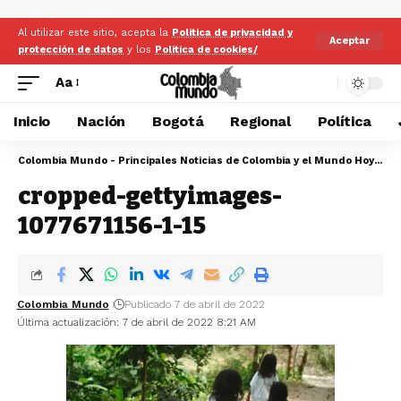
Al utilizar este sitio, acepta la
Politica de privacidad y
Aceptar
protección de datos
y los
Politica de cookies/
Aa
Inicio
Nación
Bogotá
Regional
Política
Colombia Mundo - Principales Noticias de Colombia y el Mundo Hoy
>
cr
cropped-gettyimages-
1077671156-1-15
Colombia Mundo
Publicado 7 de abril de 2022
Última actualización: 7 de abril de 2022 8:21 AM