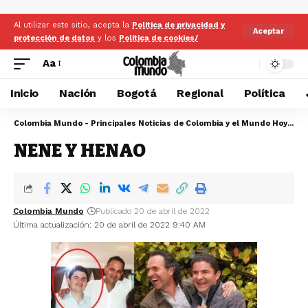
Al utilizar este sitio, acepta la
Politica de privacidad y
Aceptar
protección de datos
y los
Politica de cookies/
Aa
Inicio
Nación
Bogotá
Regional
Política
Colombia Mundo - Principales Noticias de Colombia y el Mundo Hoy
>
NE
NENE Y HENAO
Colombia Mundo
Publicado 20 de abril de 2022
Última actualización: 20 de abril de 2022 9:40 AM