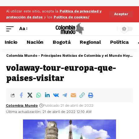
Al utilizar este sitio, acepta la
Politica de privacidad y
Aceptar
protección de datos
y los
Politica de cookies/
Aa
Inicio
Nación
Bogotá
Regional
Política
Colombia Mundo - Principales Noticias de Colombia y el Mundo Hoy
>
vo
volaway-tour-europa-que-
paises-visitar
Colombia Mundo
Publicado 21 de abril de 2022
Última actualización: 21 de abril de 2022 12:10 AM