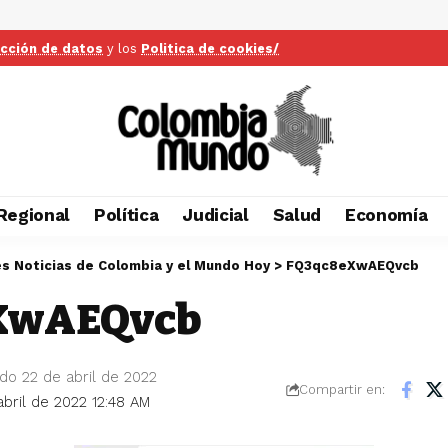
ección de datos
y los
Politica de cookies/
Regional
Política
Judicial
Salud
Economía
es Noticias de Colombia y el Mundo Hoy
>
FQ3qc8eXwAEQvcb
XwAEQvcb
ado 22 de abril de 2022
Compartir en:
abril de 2022 12:48 AM