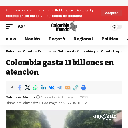
Al utilizar este sitio, acepta la
Politica de privacidad y
Aceptar
protección de datos
y los
Politica de cookies/
Aa
Inicio
Nación
Bogotá
Regional
Política
Colombia Mundo - Principales Noticias de Colombia y el Mundo Hoy
>
Co
Colombia gasta 11 billones en
atencion
Colombia Mundo
Publicado 24 de mayo de 2022
Última actualización: 24 de mayo de 2022 10:42 PM
Reproductor
de
vídeo