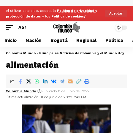
Al utilizar este sitio, acepta la
Politica de privacidad y
Aceptar
protección de datos
y los
Politica de cookies/
Aa
Inicio
Nación
Bogotá
Regional
Política
Colombia Mundo - Principales Noticias de Colombia y el Mundo Hoy
>
al
alimentación
Colombia Mundo
Publicado 11 de junio de 2022
Última actualización: 11 de junio de 2022 7:43 PM