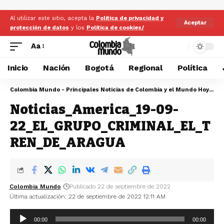
Al utilizar este sitio, acepta la
Politica de privacidad y
Aceptar
protección de datos
y los
Politica de cookies/
Aa
Inicio
Nación
Bogotá
Regional
Política
Colombia Mundo - Principales Noticias de Colombia y el Mundo Hoy
>
No
Noticias_America_19-09-
22_EL_GRUPO_CRIMINAL_EL_T
REN_DE_ARAGUA
Colombia Mundo
Publicado 22 de septiembre de 2022
Última actualización: 22 de septiembre de 2022 12:11 AM
Reproductor
00:00
00:00