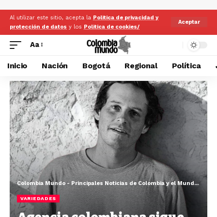
Al utilizar este sitio, acepta la
Politica de privacidad y
Aceptar
protección de datos
y los
Politica de cookies/
Aa
Inicio
Nación
Bogotá
Regional
Política
Colombia Mundo - Principales Noticias de Colombia y el Mundo Hoy
>
VARIEDADES