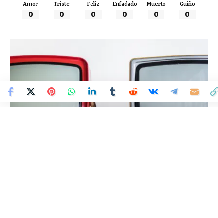
Amor
Triste
Feliz
Enfadado
Muerto
Guiño
0
0
0
0
0
0
Colombia Mundo - Principales Noticias de Colombia y el Mundo Hoy
>
ENTRETENIMIENTO
TVMORFOSIS LLEGA A
BOGOTÁ