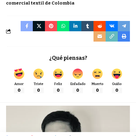
comercial textil de Colombia
¿Qué piensas?
Amor
Triste
Feliz
Enfadado
Muerto
Guiño
0
0
0
0
0
0