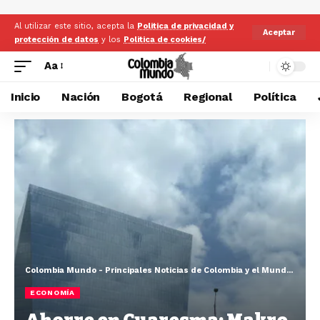
Al utilizar este sitio, acepta la
Politica de privacidad y
Aceptar
protección de datos
y los
Politica de cookies/
Aa
Inicio
Nación
Bogotá
Regional
Política
Colombia Mundo - Principales Noticias de Colombia y el Mundo Hoy
>
ECONOMÍA