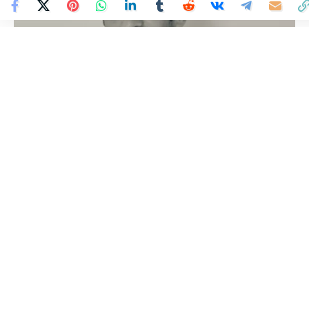
Colombia Mundo - Principales Noticias de Colombia y el Mundo Hoy
>
TECNOLOGÍA
Tomar decisiones: el
verdadero desafío de la
industria en 2025
Colombia Mundo
Publicado 9 de abril de 2025
Última actualización: 9 de abril de 2025 8:31 PM
Por Juan Martín Rodríguez Caivano, CEO de Red Hook