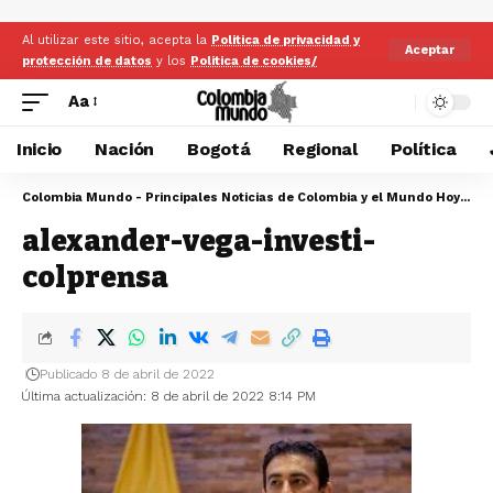
Al utilizar este sitio, acepta la
Politica de privacidad y
Aceptar
protección de datos
y los
Politica de cookies/
Aa
Inicio
Nación
Bogotá
Regional
Política
Colombia Mundo - Principales Noticias de Colombia y el Mundo Hoy
>
al
alexander-vega-investi-
colprensa
Publicado 8 de abril de 2022
Última actualización: 8 de abril de 2022 8:14 PM