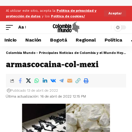
Al utilizar este sitio, acepta la
Politica de privacidad y
Aceptar
protección de datos
y los
Politica de cookies/
Aa
Inicio
Nación
Bogotá
Regional
Política
Colombia Mundo - Principales Noticias de Colombia y el Mundo Hoy
>
ar
armascocaina-col-mexi
Publicado 13 de abril de 2022
Última actualización: 16 de abril de 2022 12:15 PM