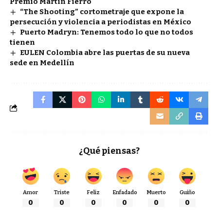
Premio Martín Fierro
“The Shooting” cortometraje que expone la
persecución y violencia a periodistas en México
Puerto Madryn: Tenemos todo lo que no todos
tienen
EULEN Colombia abre las puertas de su nueva
sede en Medellín
¿Qué piensas?
Amor
Triste
Feliz
Enfadado
Muerto
Guiño
0
0
0
0
0
0