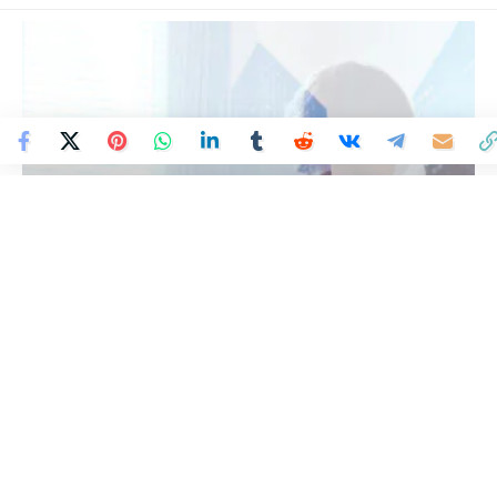
Colombia Mundo - Principales Noticias de Colombia y el Mundo Hoy
>
ECONOMÍA
Facility Management: el
aliado estratégico que
impulsa la eficiencia
empresarial en Colombia