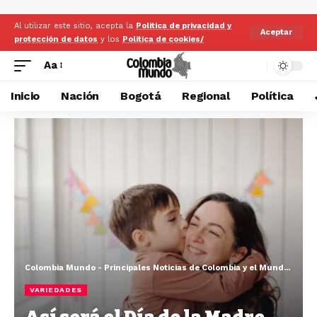
Al utilizar este sitio, acepta la
Politica de privacidad y
Aceptar
protección de datos
y los
Politica de cookies/
Aa
Inicio
Nación
Bogotá
Regional
Política
Colombia Mundo - Principales Noticias de Colombia y el Mundo Hoy
>
VARIEDADES