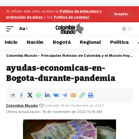
Al utilizar este sitio, acepta la
Politica de privacidad y
Aceptar
protección de datos
y los
Politica de cookies/
Aa
Inicio
Nación
Bogotá
Regional
Política
Colombia Mundo - Principales Noticias de Colombia y el Mundo Hoy
>
ay
ayudas-economicas-en-
Bogota-durante-pandemia
Colombia Mundo
Publicado 16 de noviembre de 2022
Última actualización: 16 de noviembre de 2022 10:16 AM