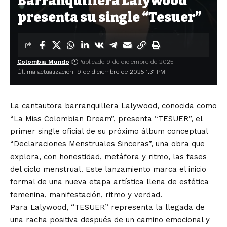
Barranquillera Lalywood
presenta su single “Tesuer”
Colombia Mundo
Publicado 9 de diciembre de 2025
Última actualización: 9 de diciembre de 2025 1:31 PM
La cantautora barranquillera Lalywood, conocida como
“La Miss Colombian Dream”, presenta “TESUER”, el
primer single oficial de su próximo álbum conceptual
“Declaraciones Menstruales Sinceras”, una obra que
explora, con honestidad, metáfora y ritmo, las fases
del ciclo menstrual. Este lanzamiento marca el inicio
formal de una nueva etapa artística llena de estética
femenina, manifestación, ritmo y verdad.
Para Lalywood, “TESUER” representa la llegada de
una racha positiva después de un camino emocional y