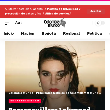
Al utilizar este sitio, acepta la
Politica de privacidad y
Aceptar
protección de datos
y los
Politica de cookies/
Aa
Inicio
Nación
Bogotá
Regional
Política
Colombia Mundo - Principales Noticias de Colombia y el Mundo Hoy
>
ENTRETENIMIENTO