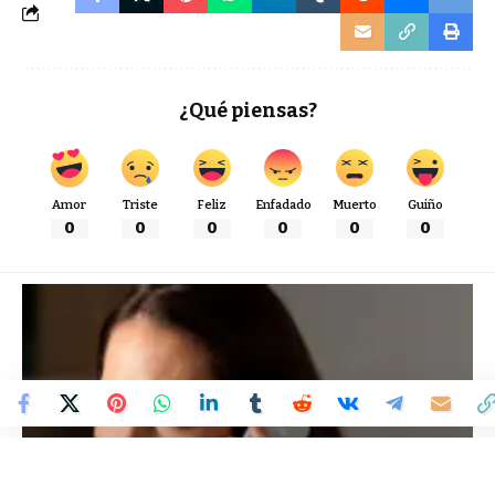
¿Qué piensas?
Amor
Triste
Feliz
Enfadado
Muerto
Guiño
0
0
0
0
0
0