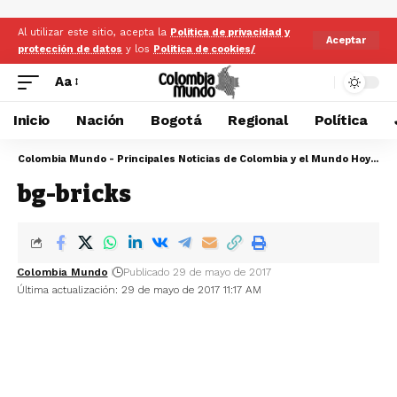
Al utilizar este sitio, acepta la
Politica de privacidad y
Aceptar
protección de datos
y los
Politica de cookies/
Aa
Inicio
Nación
Bogotá
Regional
Política
Colombia Mundo - Principales Noticias de Colombia y el Mundo Hoy
>
bg
bg-bricks
Colombia Mundo
Publicado 29 de mayo de 2017
Última actualización: 29 de mayo de 2017 11:17 AM