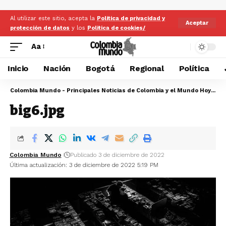
Al utilizar este sitio, acepta la
Politica de privacidad y
Aceptar
protección de datos
y los
Politica de cookies/
Aa
Inicio
Nación
Bogotá
Regional
Política
Colombia Mundo - Principales Noticias de Colombia y el Mundo Hoy
>
bi
big6.jpg
Colombia Mundo
Publicado 3 de diciembre de 2022
Última actualización: 3 de diciembre de 2022 5:19 PM