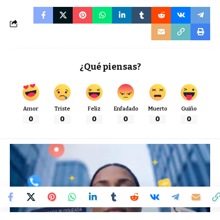
¿Qué piensas?
Amor
Triste
Feliz
Enfadado
Muerto
Guiño
0
0
0
0
0
0