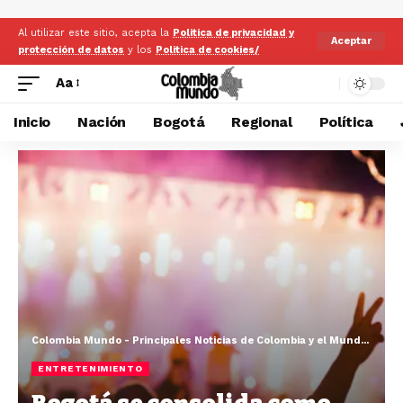
Al utilizar este sitio, acepta la
Politica de privacidad y
Aceptar
protección de datos
y los
Politica de cookies/
Aa
Inicio
Nación
Bogotá
Regional
Política
Colombia Mundo - Principales Noticias de Colombia y el Mundo Hoy
>
ENTRETENIMIENTO