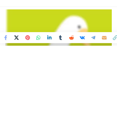
Colombia Mundo - Principales Noticias de Colombia y el Mundo Hoy
>
ENTRETENIMIENTO
Una entrañable obra de la
premiada autora
colombiana Claudia Rueda