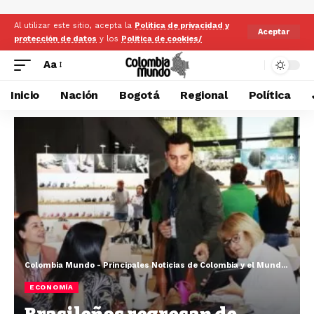
Al utilizar este sitio, acepta la
Politica de privacidad y
Aceptar
protección de datos
y los
Politica de cookies/
Aa
Inicio
Nación
Bogotá
Regional
Política
Colombia Mundo - Principales Noticias de Colombia y el Mundo Hoy
>
ECONOMÍA