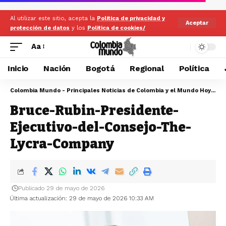
Al utilizar este sitio, acepta la
Politica de privacidad y
Aceptar
protección de datos
y los
Politica de cookies/
Aa
Inicio
Nación
Bogotá
Regional
Política
Colombia Mundo - Principales Noticias de Colombia y el Mundo Hoy
>
Br
Bruce-Rubin-Presidente-
Ejecutivo-del-Consejo-The-
Lycra-Company
Publicado 29 de mayo de 2026
Última actualización: 29 de mayo de 2026 10:33 AM