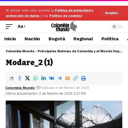
Al utilizar este sitio, acepta la
Politica de privacidad y
Aceptar
protección de datos
y los
Politica de cookies/
Aa
Inicio
Nación
Bogotá
Regional
Política
Colombia Mundo - Principales Noticias de Colombia y el Mundo Hoy
>
Mu
Modare_2 (1)
Colombia Mundo
Publicado 2 de febrero de 2024
Última actualización: 2 de febrero de 2024 2:21 PM