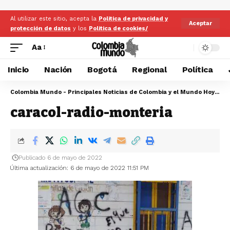
Al utilizar este sitio, acepta la
Politica de privacidad y
Aceptar
protección de datos
y los
Politica de cookies/
Aa
Inicio
Nación
Bogotá
Regional
Política
Colombia Mundo - Principales Noticias de Colombia y el Mundo Hoy
>
ca
caracol-radio-monteria
Publicado 6 de mayo de 2022
Última actualización: 6 de mayo de 2022 11:51 PM