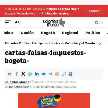
Al utilizar este sitio, acepta la
Politica de privacidad y
Aceptar
protección de datos
y los
Politica de cookies/
Aa
Inicio
Nación
Bogotá
Regional
Política
Colombia Mundo - Principales Noticias de Colombia y el Mundo Hoy
>
ca
cartas-falsas-impuestos-
bogota-
Colombia Mundo
Publicado 31 de octubre de 2022
Última actualización: 31 de octubre de 2022 12:02 AM