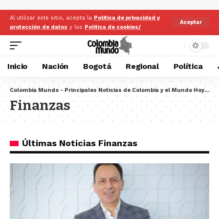
Al utilizar este sitio, acepta la
Politica de privacidad y
Aceptar
protección de datos
y los
Politica de cookies/
Inicio
Nación
Bogotá
Regional
Política
Colombia Mundo - Principales Noticias de Colombia y el Mundo Hoy
>
Fi
Finanzas
Últimas Noticias Finanzas