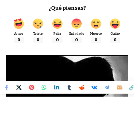
¿Qué piensas?
Amor
Triste
Feliz
Enfadado
Muerto
Guiño
0
0
0
0
0
0
Colombia Mundo - Principales Noticias de Colombia y el Mundo Hoy
>
BOGOTÁ