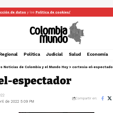
ección de datos
y los
Politica de cookies/
Regional
Política
Judicial
Salud
Economía
es Noticias de Colombia y el Mundo Hoy
>
cortesia-el-espectado
el-espectador
022
Compartir en:
bril de 2022 5:09 PM