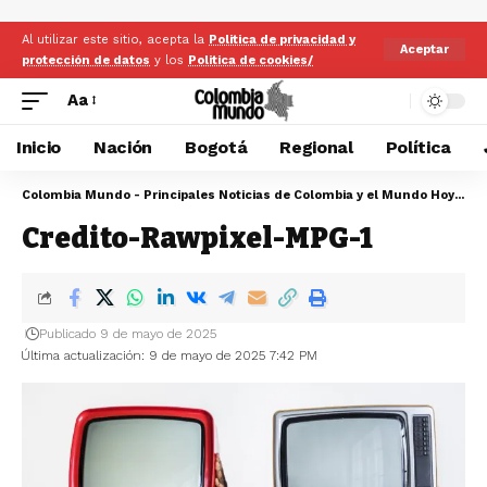
Al utilizar este sitio, acepta la
Politica de privacidad y
Aceptar
protección de datos
y los
Politica de cookies/
Aa
Inicio
Nación
Bogotá
Regional
Política
Colombia Mundo - Principales Noticias de Colombia y el Mundo Hoy
>
Cr
Credito-Rawpixel-MPG-1
Publicado 9 de mayo de 2025
Última actualización: 9 de mayo de 2025 7:42 PM