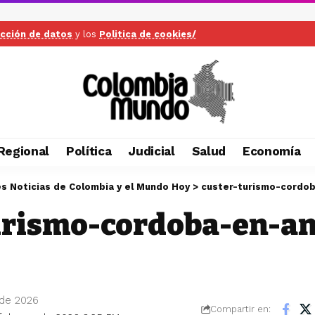
ección de datos
y los
Politica de cookies/
Regional
Política
Judicial
Salud
Economía
es Noticias de Colombia y el Mundo Hoy
>
custer-turismo-cordo
urismo-cordoba-en-a
 de 2026
Compartir en: