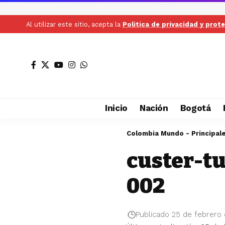
Al utilizar este sitio, acepta la
Politica de privacidad y prot
Inicio
Nación
Bogotá
Colombia Mundo - Principal
custer-t
002
Publicado 25 de febrero