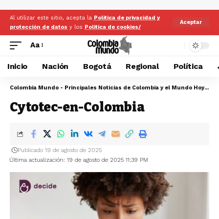
Al utilizar este sitio, acepta la
Politica de privacidad y
Aceptar
protección de datos
y los
Politica de cookies/
Aa
Inicio
Nación
Bogotá
Regional
Política
Colombia Mundo - Principales Noticias de Colombia y el Mundo Hoy
>
Cy
Cytotec-en-Colombia
Publicado 19 de agosto de 2025
Última actualización: 19 de agosto de 2025 11:39 PM