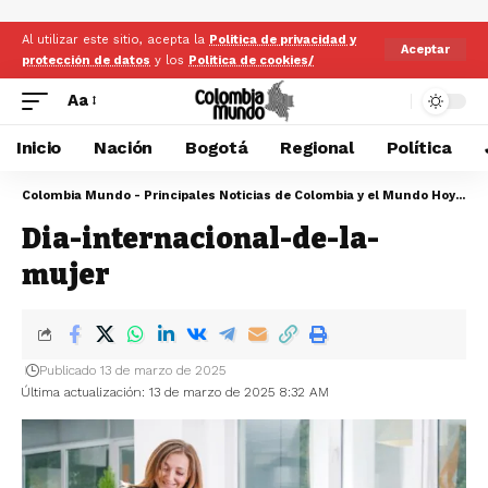
Al utilizar este sitio, acepta la
Politica de privacidad y
Aceptar
protección de datos
y los
Politica de cookies/
Aa
Inicio
Nación
Bogotá
Regional
Política
Colombia Mundo - Principales Noticias de Colombia y el Mundo Hoy
>
Di
Dia-internacional-de-la-
mujer
Publicado 13 de marzo de 2025
Última actualización: 13 de marzo de 2025 8:32 AM