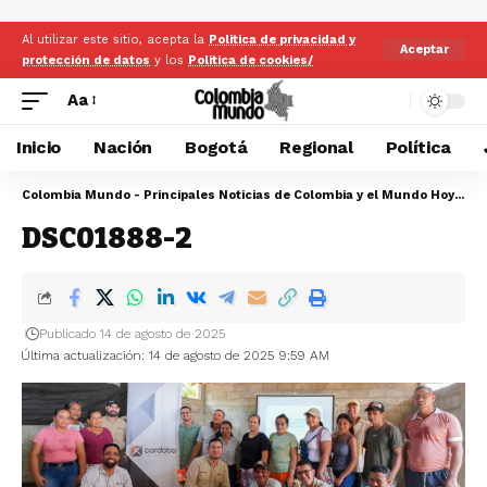
Al utilizar este sitio, acepta la
Politica de privacidad y
Aceptar
protección de datos
y los
Politica de cookies/
Aa
Inicio
Nación
Bogotá
Regional
Política
Colombia Mundo - Principales Noticias de Colombia y el Mundo Hoy
>
DS
DSC01888-2
Publicado 14 de agosto de 2025
Última actualización: 14 de agosto de 2025 9:59 AM