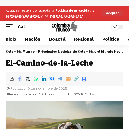
Al utilizar este sitio, acepta la
Politica de privacidad y
Aceptar
protección de datos
y los
Politica de cookies/
Aa
Inicio
Nación
Bogotá
Regional
Política
Colombia Mundo - Principales Noticias de Colombia y el Mundo Hoy
>
El
El-Camino-de-la-Leche
Publicado 10 de noviembre de 2025
Última actualización: 10 de noviembre de 2025 10:15 AM