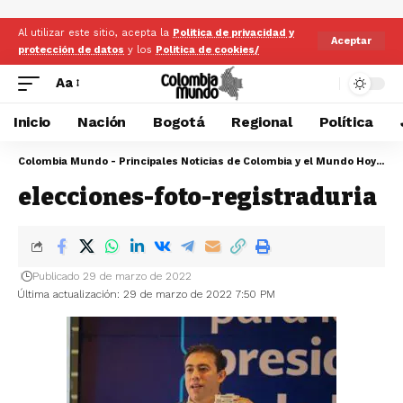
Al utilizar este sitio, acepta la
Politica de privacidad y
Aceptar
protección de datos
y los
Politica de cookies/
Aa
Inicio
Nación
Bogotá
Regional
Política
Colombia Mundo - Principales Noticias de Colombia y el Mundo Hoy
>
el
elecciones-foto-registraduria
Publicado 29 de marzo de 2022
Última actualización: 29 de marzo de 2022 7:50 PM