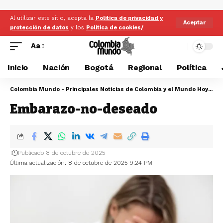
Al utilizar este sitio, acepta la
Politica de privacidad y
Aceptar
protección de datos
y los
Politica de cookies/
Aa
Inicio
Nación
Bogotá
Regional
Política
Colombia Mundo - Principales Noticias de Colombia y el Mundo Hoy
>
Em
Embarazo-no-deseado
Publicado 8 de octubre de 2025
Última actualización: 8 de octubre de 2025 9:24 PM