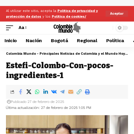
Al utilizar este sitio, acepta la
Politica de privacidad y
Aceptar
protección de datos
y los
Politica de cookies/
Aa
Inicio
Nación
Bogotá
Regional
Política
Colombia Mundo - Principales Noticias de Colombia y el Mundo Hoy
>
Es
Estefi-Colombo-Con-pocos-
ingredientes-1
Publicado 27 de febrero de 2025
Última actualización: 27 de febrero de 2025 1:05 PM