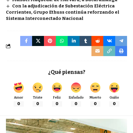
Con la adjudicación de Subestación Eléctrica
Corrientes, Grupo Ethuss continúa reforzando el
Sistema Interconectado Nacional
¿Qué piensas?
Amor
Triste
Feliz
Enfadado
Muerto
Guiño
0
0
0
0
0
0