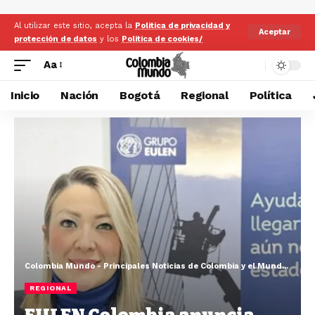
Al utilizar este sitio, acepta la
Politica de privacidad y
Aceptar
protección de datos
y los
Politica de cookies/
Aa
Inicio
Nación
Bogotá
Regional
Política
Colombia Mundo - Principales Noticias de Colombia y el Mundo Hoy
>
REGIONAL