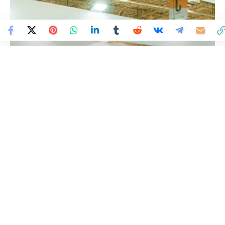
Colombia Mundo - Principales Noticias de Colombia y el Mundo Hoy
>
MUNDO
BFSHOW confirma presencia
de 160 importadores de 32
países, entre ellos Colombia
Colombia Mundo
Publicado 7 de noviembre de 2024
Última actualización: 7 de noviembre de 2024 8:52 PM