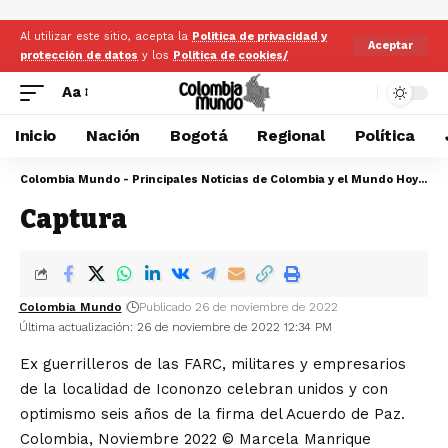
Al utilizar este sitio, acepta la
Politica de privacidad y
Aceptar
protección de datos
y los
Politica de cookies/
Aa
Inicio
Nación
Bogotá
Regional
Política
Colombia Mundo - Principales Noticias de Colombia y el Mundo Hoy
>
Na
Captura
Colombia Mundo
Publicado 26 de noviembre de 2022
Última actualización: 26 de noviembre de 2022 12:34 PM
Ex guerrilleros de las FARC, militares y empresarios
de la localidad de Icononzo celebran unidos y con
optimismo seis años de la firma del Acuerdo de Paz.
Colombia, Noviembre 2022 © Marcela Manrique