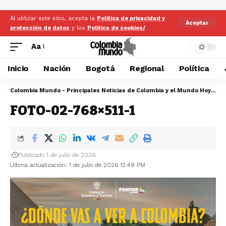
Al utilizar este sitio, acepta la
Politica de privacidad y
Aceptar
protección de datos
y los
Politica de cookies/
Aa
Inicio
Nación
Bogotá
Regional
Política
Colombia Mundo - Principales Noticias de Colombia y el Mundo Hoy
>
FO
FOTO-02-768×511-1
Publicado 1 de julio de 2026
Última actualización: 1 de julio de 2026 12:49 PM