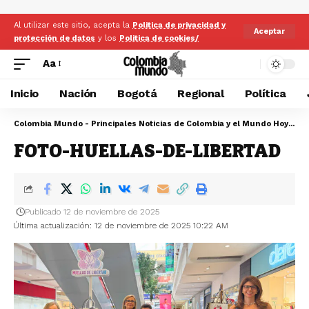
Al utilizar este sitio, acepta la
Politica de privacidad y
Aceptar
protección de datos
y los
Politica de cookies/
Aa
Inicio
Nación
Bogotá
Regional
Política
Colombia Mundo - Principales Noticias de Colombia y el Mundo Hoy
>
FO
FOTO-HUELLAS-DE-LIBERTAD
Publicado 12 de noviembre de 2025
Última actualización: 12 de noviembre de 2025 10:22 AM