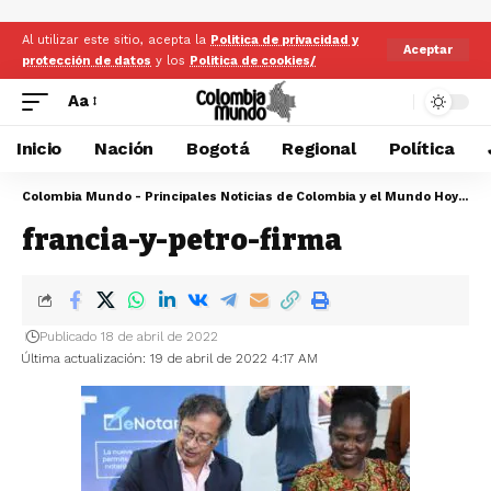
Al utilizar este sitio, acepta la
Politica de privacidad y
Aceptar
protección de datos
y los
Politica de cookies/
Aa
Inicio
Nación
Bogotá
Regional
Política
Colombia Mundo - Principales Noticias de Colombia y el Mundo Hoy
>
fr
francia-y-petro-firma
Publicado 18 de abril de 2022
Última actualización: 19 de abril de 2022 4:17 AM