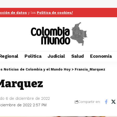
ección de datos
y los
Politica de cookies/
Regional
Política
Judicial
Salud
Economía
es Noticias de Colombia y el Mundo Hoy
>
Francia_Marquez
Marquez
ado 6 de diciembre de 2022
Compartir en:
diciembre de 2022 2:57 PM