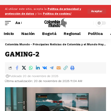
Al utilizar este sitio, acepta la
Politica de privacidad y
Aceptar
protección de datos
y los
Politica de cookies/
Aa
Inicio
Nación
Bogotá
Regional
Política
Colombia Mundo - Principales Noticias de Colombia y el Mundo Hoy
>
GA
GAMING-2
Publicado 20 de noviembre de 2025
Última actualización: 20 de noviembre de 2025 11:04 AM