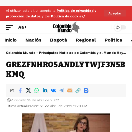
Al utilizar este sitio, acepta la
Politica de privacidad y
Aceptar
protección de datos
y los
Politica de cookies/
Aa
Inicio
Nación
Bogotá
Regional
Política
Colombia Mundo - Principales Noticias de Colombia y el Mundo Hoy
>
GR
GREZFNHRO5ANDLYTWJF3N5B
KMQ
Publicado 25 de abril de 2022
Última actualización: 25 de abril de 2022 11:29 PM