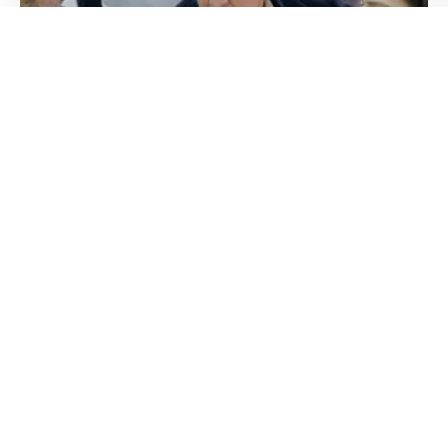
Colombia Mundo - Principales Noticias de Colombia y el Mundo Hoy
>
MODA
BFSHOW impulsa las
proyecciones de crecimiento
de la industria del calzado
Colombia Mundo
Publicado 29 de mayo de 2026
Última actualización: 29 de mayo de 2026 10:43 AM
La realización de la sexta edición de BFSHOW, la feria
de calzado más grande de América Latina, promovida
por la Asociación Brasileña de las Industrias de