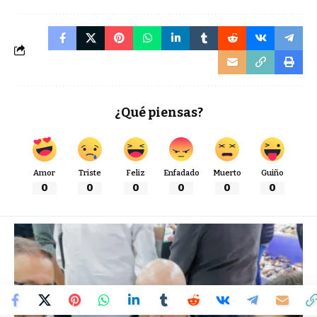
¿Qué piensas?
Amor
Triste
Feliz
Enfadado
Muerto
Guiño
0
0
0
0
0
0